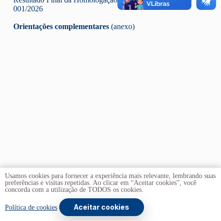
001/2026
Orientações complementares
(anexo)
Usamos cookies para fornecer a experiência mais relevante, lembrando suas
preferências e visitas repetidas. Ao clicar em “Aceitar cookies”, você
concorda com a utilização de TODOS os cookies.
Aceitar cookies
Copyright © 2026 -
Universidade de Brasília
. Todos os
Política de cookies
direitos reservados.